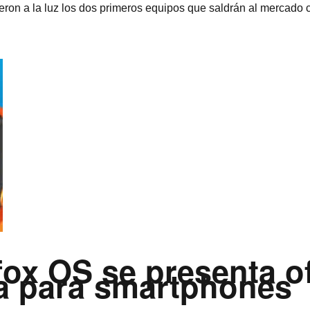
ron a la luz los dos primeros equipos que saldrán al mercado co
ox OS se presenta o
va para smartphones