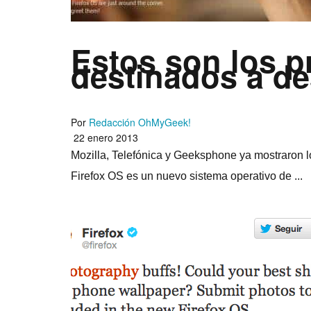
Estos son los p
destinados a de
Por
Redacción OhMyGeek!
22 enero 2013
Mozilla, Telefónica y Geeksphone ya mostraron l
Firefox OS es un nuevo sistema operativo de ...