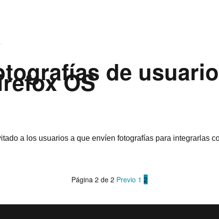
otografí­as de usuari
Firefox OS
nvitado a los usuarios a que enví­en fotografí­as para integrarlas
Página 2 de 2
Previo
1
2