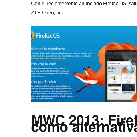
Con el recientemente anunciado Firefox OS, salie
ZTE Open, una ...
MWC 2013: Firef
como alternati