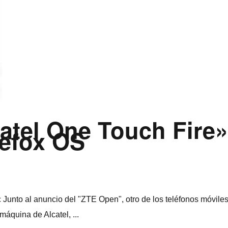
tel One Touch Fire»
refox OS
nto al anuncio del "ZTE Open", otro de los teléfonos móviles
máquina de Alcatel, ...