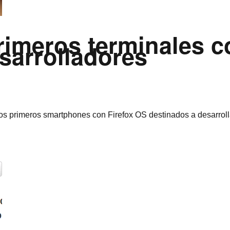
rimeros terminales c
sarrolladores
os primeros smartphones con Firefox OS destinados a desarrolla