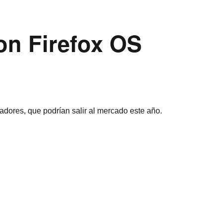
on Firefox OS
dores, que podrí­an salir al mercado este año.