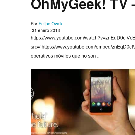
OhMyGeek! TV –
Por
Felipe Ovalle
31 enero 2013
https://www.youtube.com/watch?v=znEqD0cfVcE ¡
src="https://www.youtube.com/embed/znEqD0cfVc
operativos móviles que no son ...