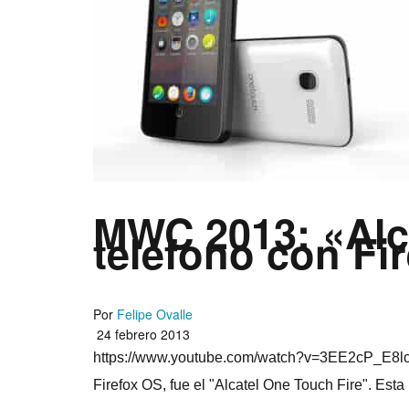
MWC 2013: «Alca
teléfono con Fi
Por
Felipe Ovalle
24 febrero 2013
https://www.youtube.com/watch?v=3EE2cP_E8lc Ju
Firefox OS, fue el "Alcatel One Touch Fire". Esta 