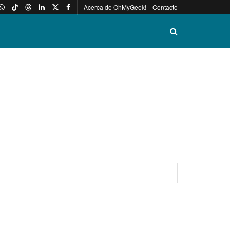
Acerca de OhMyGeek!
Contacto