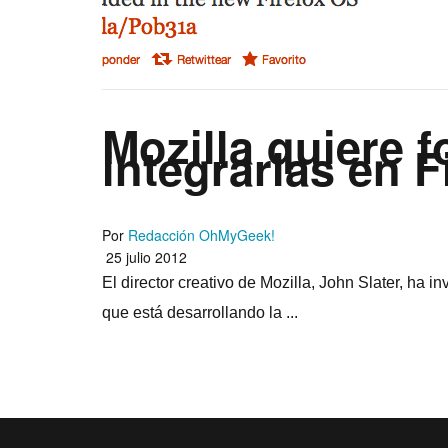
Mozilla quiere f
integrarlas en 
Por
Redacción OhMyGeek!
25 julio 2012
El director creativo de Mozilla, John Slater, ha i
que está desarrollando la ...