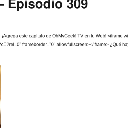
 Episodio 309
Agrega este capí­tulo de OhMyGeek! TV en tu Web! <iframe wi
E?rel=0" frameborder="0" allowfullscreen></iframe> ¿Qué ha