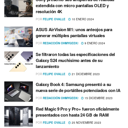
extendida con micro pantallas OLED y
resolución 4K
POR
FELIPE OVALLE
10 ENERO 2024
ASUS AirVision M1: unos anteojos para
generar múltiples pantallas virtuales
POR
REDACCIÓN OHMYGEEK!
9 ENERO 2024
Se filtraron todas las especificaciones del
Galaxy S24 muchísimo antes de su
lanzamiento
POR
FELIPE OVALLE
21 DICIEMBRE 2023
Galaxy Book 4: Samsung presentó a su
nueva serie de portátiles potenciados con IA
POR
REDACCIÓN OHMYGEEK!
15 DICIEMBRE 2023
Red Magic 9 Pro y Pro+ fueron oficialmente
presentados con hasta 24 GB de RAM
POR
FELIPE OVALLE
25 NOVIEMBRE 2023