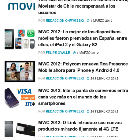
Movistar de Chile recompensará a los
usuarios
POR
REDACCIÓN OHMYGEEK!
1 MARZO 2012
MWC 2012: Lo mejor de los dispositivos
móviles fueron premiados en España, entre
ellos, el iPad 2 y el Galaxy S2
POR
FELIPE OVALLE
1 MARZO 2012
MWC 2012: Polycom renueva RealPresence
Mobile ahora para iPhone y Android 4.0
POR
REDACCIÓN OHMYGEEK!
29 FEBRERO 2012
MWC 2012: Intel a punta de convenios entra
cada vez más en el mundo de los
smartphones
POR
REDACCIÓN OHMYGEEK!
29 FEBRERO 2012
MWC 2012: D-Link introduce sus nuevos
productos mirando fijamente al 4G LTE
POR
REDACCIÓN OHMYGEEK!
28 FEBRERO 2012