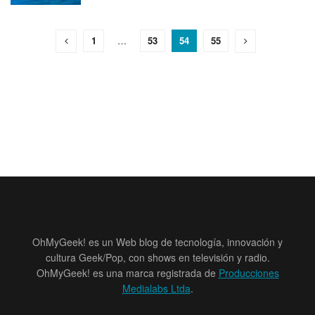
1
…
53
54
55
OhMyGeek! es un Web blog de tecnología, innovación y
cultura Geek/Pop, con shows en televisión y radio.
OhMyGeek! es una marca registrada de
Producciones
Medialabs Ltda
.