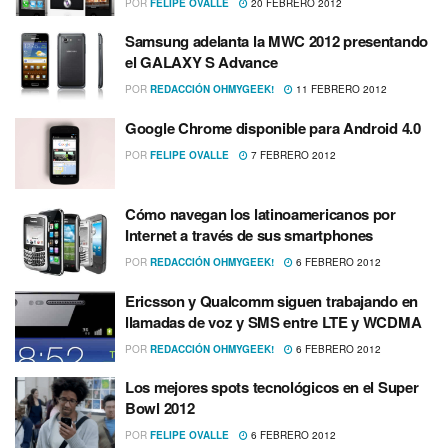
POR
FELIPE OVALLE
20 FEBRERO 2012
Samsung adelanta la MWC 2012 presentando
el GALAXY S Advance
POR
REDACCIÓN OHMYGEEK!
11 FEBRERO 2012
Google Chrome disponible para Android 4.0
POR
FELIPE OVALLE
7 FEBRERO 2012
Cómo navegan los latinoamericanos por
Internet a través de sus smartphones
POR
REDACCIÓN OHMYGEEK!
6 FEBRERO 2012
Ericsson y Qualcomm siguen trabajando en
llamadas de voz y SMS entre LTE y WCDMA
POR
REDACCIÓN OHMYGEEK!
6 FEBRERO 2012
Los mejores spots tecnológicos en el Super
Bowl 2012
POR
FELIPE OVALLE
6 FEBRERO 2012