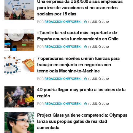
Una empresa da US$7500 a sus empleados
para irse de vacaciones si no usan redes
sociales por 15 dí­as
POR
REDACCIÓN OHMYGEEK!
13 JULIO 2012
«Tuenti» la red social más importante de
España anuncia funcionamiento en Chile
POR
REDACCIÓN OHMYGEEK!
11 JULIO 2012
7 operadores móviles unirán fuerzas para
trabajar en conjunto en negocios con
tecnologí­a Machine-to-Machine
POR
REDACCIÓN OHMYGEEK!
10 JULIO 2012
4D podrí­a llegar muy pronto a los cines de la
región
POR
REDACCIÓN OHMYGEEK!
10 JULIO 2012
Project Glass ya tiene competencia: Olympus
lanza sus propias gafas de realidad
aumentada