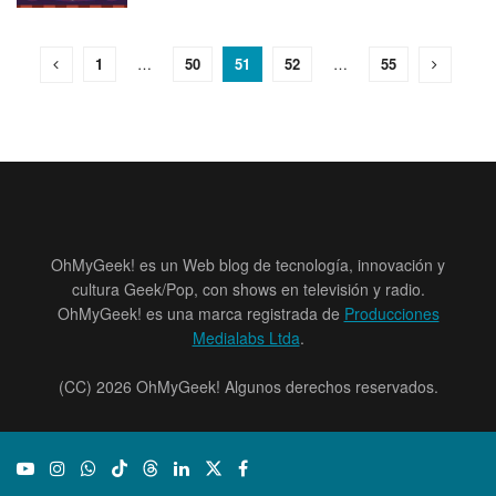
1
…
50
51
52
…
55
OhMyGeek! es un Web blog de tecnología, innovación y
cultura Geek/Pop, con shows en televisión y radio.
OhMyGeek! es una marca registrada de
Producciones
Medialabs Ltda
.
(CC) 2026 OhMyGeek! Algunos derechos reservados.