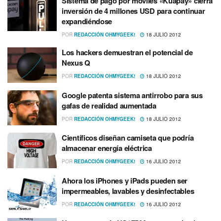
Sistema de pago por móviles «Kuapay» cierra
inversión de 4 millones USD para continuar
expandiéndose
POR
REDACCIÓN OHMYGEEK!
18 JULIO 2012
Los hackers demuestran el potencial de
Nexus Q
POR
REDACCIÓN OHMYGEEK!
18 JULIO 2012
Google patenta sistema antirrobo para sus
gafas de realidad aumentada
POR
REDACCIÓN OHMYGEEK!
18 JULIO 2012
Cientí­ficos diseñan camiseta que podrí­a
almacenar energí­a eléctrica
POR
REDACCIÓN OHMYGEEK!
16 JULIO 2012
Ahora los iPhones y iPads pueden ser
impermeables, lavables y desinfectables
POR
REDACCIÓN OHMYGEEK!
16 JULIO 2012