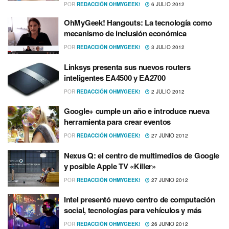
POR
REDACCIÓN OHMYGEEK!
6 JULIO 2012
OhMyGeek! Hangouts: La tecnologí­a como
mecanismo de inclusión económica
POR
REDACCIÓN OHMYGEEK!
3 JULIO 2012
Linksys presenta sus nuevos routers
inteligentes EA4500 y EA2700
POR
REDACCIÓN OHMYGEEK!
2 JULIO 2012
Google+ cumple un año e introduce nueva
herramienta para crear eventos
POR
REDACCIÓN OHMYGEEK!
27 JUNIO 2012
Nexus Q: el centro de multimedios de Google
y posible Apple TV «Killer»
POR
REDACCIÓN OHMYGEEK!
27 JUNIO 2012
Intel presentó nuevo centro de computación
social, tecnologí­as para vehí­culos y más
POR
REDACCIÓN OHMYGEEK!
26 JUNIO 2012