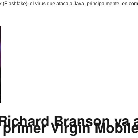
 (Flashfake), el virus que ataca a Java -principalmente- en c
 Richard Branson va a
 primer Virgin Mobil