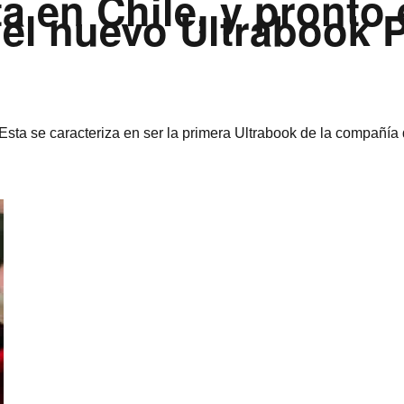
a en Chile, y pronto 
el nuevo Ultrabook 
sta se caracteriza en ser la primera Ultrabook de la compañí­a