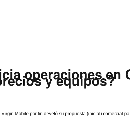
nicia operaciones en
precios y equipos?
irgin Mobile por fin develó su propuesta (inicial) comercial pa