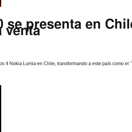
 se presenta en Chil
a venta
 los 4 Nokia Lumia en Chile, transformando a este paí­s como el