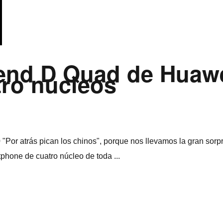
nd D Quad de Huawei
tro núcleos
or atrás pican los chinos", porque nos llevamos la gran sorpr
hone de cuatro núcleo de toda ...