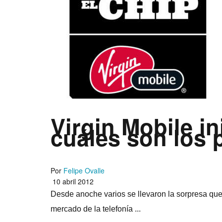
Virgin Mobile i
cuáles son los 
Por
Felipe Ovalle
10 abril 2012
Desde anoche varios se llevaron la sorpresa que V
mercado de la telefoní­a ...