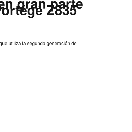
en gran parte
Portégé Z835
 que utiliza la segunda generación de