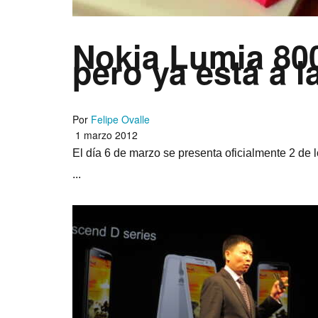
Nokia Lumia 800
pero ya está a l
Por
Felipe Ovalle
1 marzo 2012
El dí­a 6 de marzo se presenta oficialmente 2 de
...