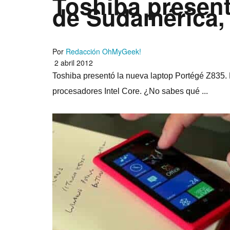
Toshiba present
de Sudamérica, 
Por
Redacción OhMyGeek!
2 abril 2012
Toshiba presentó la nueva laptop Portégé Z835. E
procesadores Intel Core. ¿No sabes qué ...