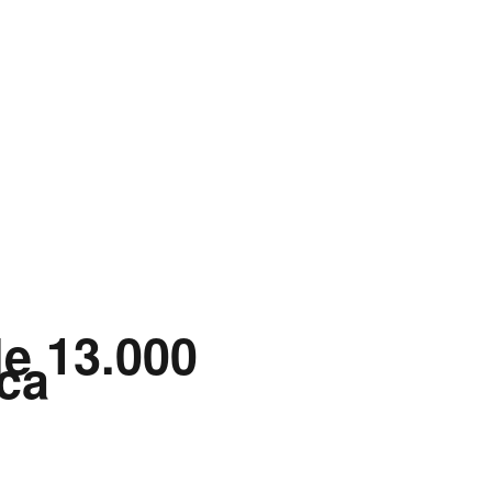
de 13.000
ca