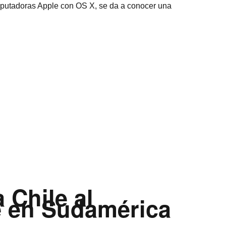
omputadoras Apple con OS X, se da a conocer una
 Chile al
e en Sudamérica