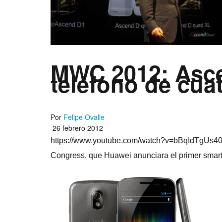
MWC 2012: Asce
teléfono de cua
Por
Felipe Ovalle
26 febrero 2012
https://www.youtube.com/watch?v=bBqIdTgUs40 "P
Congress, que Huawei anunciara el primer smartp