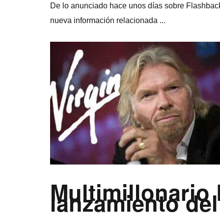
De lo anunciado hace unos dí­as sobre Flashback
nueva información relacionada ...
Multimillonario
lanzamiento del