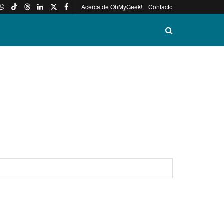
Acerca de OhMyGeek!
Contacto