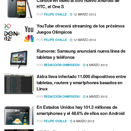
Conoce en video al otro nuevo Android de
HTC, el One S
POR
FELIPE OVALLE
12 MARZO 2012
YouTube ofrecerá streaming de los próximos
Juegos Olí­mpicos
POR
FELIPE OVALLE
12 MARZO 2012
Rumores: Samsung anunciará nueva lí­nea de
tabletas y teléfonos
POR
REDACCIÓN OHMYGEEK!
8 MARZO 2012
Aidra lleva infectado 11.000 dispositivos entre
tabletas, routers y smartphones basados en
Linux
POR
REDACCIÓN OHMYGEEK!
8 MARZO 2012
En Estados Unidos hay 101.3 millones de
smartphones y el 48.6% de ellos son Android
POR
FELIPE OVALLE
8 MARZO 2012