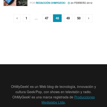
POR
REDACCIÓN OHMYGEEK!
24 FEBRERO 2012
1
…
47
48
49
50
OhMyGeek! es un Web blog de tecnología, innovación y
cultura Geek/Pop, con shows en televisión y radio.
OhMyGeek! es una marca registrada de
Producciones
Medialabs Ltda
.