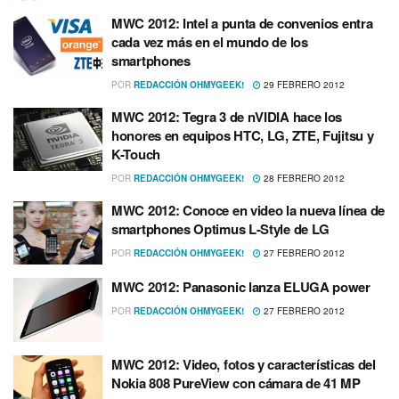
MWC 2012: Intel a punta de convenios entra
cada vez más en el mundo de los
smartphones
POR
REDACCIÓN OHMYGEEK!
29 FEBRERO 2012
MWC 2012: Tegra 3 de nVIDIA hace los
honores en equipos HTC, LG, ZTE, Fujitsu y
K-Touch
POR
REDACCIÓN OHMYGEEK!
28 FEBRERO 2012
MWC 2012: Conoce en video la nueva lí­nea de
smartphones Optimus L-Style de LG
POR
REDACCIÓN OHMYGEEK!
27 FEBRERO 2012
MWC 2012: Panasonic lanza ELUGA power
POR
REDACCIÓN OHMYGEEK!
27 FEBRERO 2012
MWC 2012: Video, fotos y caracterí­sticas del
Nokia 808 PureView con cámara de 41 MP