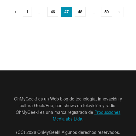
1
…
46
47
48
…
50
OhMyGeek! es un Web blog de tecnología, innovación y
cultura Geek/Pop, con shows en televisión y radio.
OhMyGeek! es una marca registrada de
Producciones
Medialabs Ltda
.
(CC) 2026 OhMyGeek! Algunos derechos reservados.