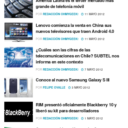
América Latina es el tercer mercado más
grande de telefoní­a móvil
POR
REDACCIÓN OHMYGEEK!
11 MAYO 2012
Lenovo comienza la venta en China sus
nuevos televisores que traen Android 4.0
POR
REDACCIÓN OHMYGEEK!
11 MAYO 2012
¿Cuáles son las cifras de las
telecomunicaciones en Chile? SUBTEL nos
informa en este contexto
POR
REDACCIÓN OHMYGEEK!
7 MAYO 2012
Conoce al nuevo Samsung Galaxy S III
POR
FELIPE OVALLE
3 MAYO 2012
RIM presentó oficialmente Blackberry 10 y
liberó su kit para desarrolladores
POR
REDACCIÓN OHMYGEEK!
1 MAYO 2012