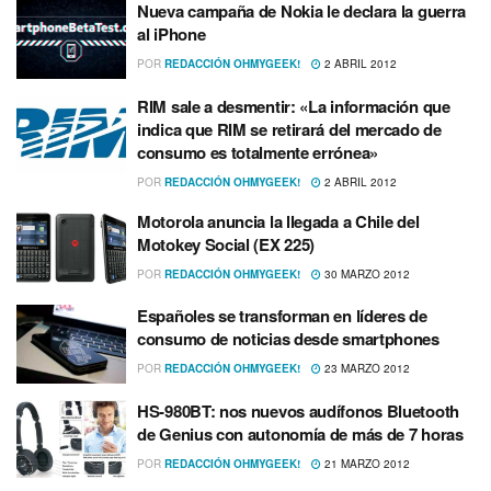
Nueva campaña de Nokia le declara la guerra
al iPhone
POR
REDACCIÓN OHMYGEEK!
2 ABRIL 2012
RIM sale a desmentir: «La información que
indica que RIM se retirará del mercado de
consumo es totalmente errónea»
POR
REDACCIÓN OHMYGEEK!
2 ABRIL 2012
Motorola anuncia la llegada a Chile del
Motokey Social (EX 225)
POR
REDACCIÓN OHMYGEEK!
30 MARZO 2012
Españoles se transforman en lí­deres de
consumo de noticias desde smartphones
POR
REDACCIÓN OHMYGEEK!
23 MARZO 2012
HS-980BT: nos nuevos audí­fonos Bluetooth
de Genius con autonomí­a de más de 7 horas
POR
REDACCIÓN OHMYGEEK!
21 MARZO 2012